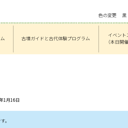
色の変更
黒
イベント
アム
古墳ガイドと古代体験プログラム
（本日開
4年1月16日
です。