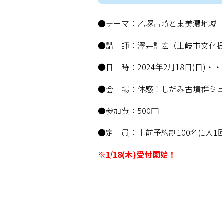
●テーマ：乙塚古墳と東美濃地域
●講 師：澤井計宏（土岐市文化
●日 時：2024年2月18日(日)・・・
●会 場：体感！しだみ古墳群ミュ
●参加費：500円
●定 員：事前予約制100名(1人
※1/18(木)受付開始！