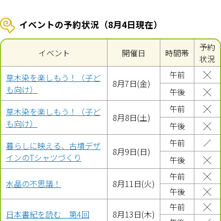
イベントの予約状況（8月4日現在）
予約
イベント
開催日
時間帯
状況
午前
╳
草木染を楽しもう！（子ど
8月7日(金)
も向け）
午後
╳
午前
╳
草木染を楽しもう！（子ど
8月8日(土)
も向け）
午後
╳
午前
／
暮らしに映える、古墳デザ
8月9日(日)
インのTシャツづくり
午後
╳
午前
╳
水晶の不思議！
8月11日(火)
午後
╳
午前
╳
日本書紀を読む 第4回
8月13日(木)