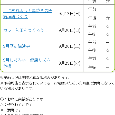
午後
☆
午前
－
土に触れよう！素焼きの円
9月13日(日)
筒埴輪づくり
午後
☆
午前
☆
カラー勾玉をつくろう！
9月20日(日)
午後
☆
午前
－
9月歴史講演会
9月26日(土)
午後
☆
午前
☆
9月しだみゅー健康リズム
9月29日(火)
体操
午後
－
※予約状況は実際と異なる場合があります。
※予約可能と表示されていても、お電話いただいた時点で満席になって
いる場合があります。
〇：お席に余裕があります
△：残りわずかです
×：満席です