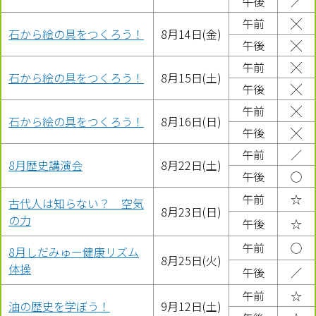
午後
／
午前
╳
石から絵の具をつくろう！
8月14日(金)
午後
╳
午前
╳
石から絵の具をつくろう！
8月15日(土)
午後
╳
午前
╳
石から絵の具をつくろう！
8月16日(日)
午後
╳
午前
／
8月歴史講演会
8月22日(土)
午後
◯
午前
☆
古代人は知らない？ 空気
8月23日(日)
の力
午後
☆
午前
◯
8月しだみゅー健康リズム
8月25日(火)
体操
午後
／
午前
☆
油の歴史を学ぼう！
9月12日(土)