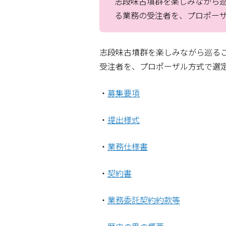
志段味古墳群を楽しみながら
る業務の受注者を、プロポー
志段味古墳群を楽しみながら巡る
受注者を、プロポーザル方式で選
・
募集要項
・
提出様式
・
業務仕様書
・
契約書
・
業務委託契約約款等