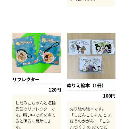
リフレクター
ぬりえ絵本（1冊）
120円
100円
しだみこちゃんと埴輪
氏武のリフレクターで
ぬり絵の絵本です。
す。暗い中で光を当て
「しだみこちゃん と ま
ると明るく反射しま
ほうのかがみ」「こふ
す。
んづくり の おてつだ