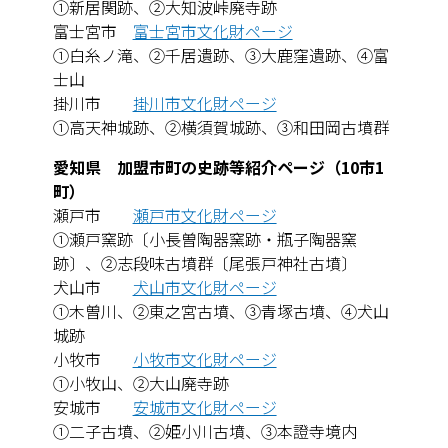
①新居関跡、②大知波峠廃寺跡
富士宮市
富士宮市文化財ページ
①白糸ノ滝、②千居遺跡、③大鹿窪遺跡、④富
士山
掛川市
掛川市文化財ページ
①高天神城跡、②横須賀城跡、③和田岡古墳群
愛知県 加盟市町の史跡等紹介ページ（10市1
町）
瀬戸市
瀬戸市文化財ページ
①瀬戸窯跡〔小長曽陶器窯跡・瓶子陶器窯
跡〕、②志段味古墳群〔尾張戸神社古墳〕
犬山市
犬山市文化財ページ
①木曽川、②東之宮古墳、③青塚古墳、④犬山
城跡
小牧市
小牧市文化財ページ
①小牧山、②大山廃寺跡
安城市
安城市文化財ページ
①二子古墳、②姫小川古墳、③本證寺境内