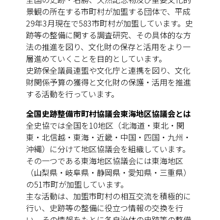
景観の所在する市町村が加盟する団体で、平成
29年3月現在で583市町村が加盟しています。史
跡等の整備に関する調査研究、その具体的な方
法の推進を図り、文化財の保存と活用をより一
層進めていくことを目的としています。
史跡保全議員連盟や文化庁と連携を図り、文化
財関係予算の獲得と文化財の保護・活用を推進
する活動を行っています。
全国史跡整備市町村協議会東海地区協議会とは
全史協では全国を10地区（北海道・東北・関
東・北信越・東海・近畿・中国・四国・九州・
沖縄）に分けて地区協議会を組織しています。
その一つである東海地区協議会には東海地区
（山梨県・岐阜県・静岡県・愛知県・三重県）
の51市町が加盟しています。
主な活動は、加盟市町村の相互交流を積極的に
行い、史跡等の整備に役立つ情報の交換を行
い、その情報をもとに各自治体の史跡等の整備