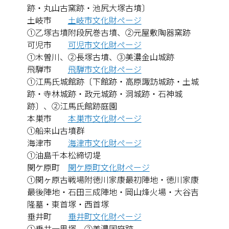
跡・丸山古窯跡・池尻大塚古墳〕
土岐市
土岐市文化財ページ
①乙塚古墳附段尻巻古墳、②元屋敷陶器窯跡
可児市
可児市文化財ページ
①木曽川、②長塚古墳、③美濃金山城跡
飛騨市
飛騨市文化財ページ
①江馬氏城館跡〔下館跡・高原諏訪城跡・土城
跡・寺林城跡・政元城跡・洞城跡・石神城
跡〕、②江馬氏館跡庭園
本巣市
本巣市文化財ページ
①船来山古墳群
海津市
海津市文化財ページ
①油島千本松締切堤
関ケ原町
関ケ原町文化財ページ
①関ヶ原古戦場附徳川家康最初陣地・徳川家康
最後陣地・石田三成陣地・岡山烽火場・大谷吉
隆墓・東首塚・西首塚
垂井町
垂井町文化財ページ
①垂井一里塚、②美濃国府跡