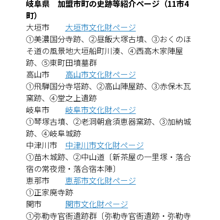
岐阜県 加盟市町の史跡等紹介ページ（11市4
町）
大垣市
大垣市文化財ページ
①美濃国分寺跡、②昼飯大塚古墳、③おくのほ
そ道の風景地大垣船町川湊、④西高木家陣屋
跡、⑤東町田墳墓群
高山市
高山市文化財ページ
①飛騨国分寺塔跡、②高山陣屋跡、③赤保木瓦
窯跡、④堂之上遺跡
岐阜市
岐阜市文化財ページ
①琴塚古墳、②老洞朝倉須恵器窯跡、③加納城
跡、④岐阜城跡
中津川市
中津川市文化財ページ
①苗木城跡、②中山道〔新茶屋の一里塚・落合
宿の常夜燈・落合宿本陣〕
恵那市
恵那市文化財ページ
①正家廃寺跡
関市
関市文化財ページ
①弥勒寺官衙遺跡群〔弥勒寺官衙遺跡・弥勒寺