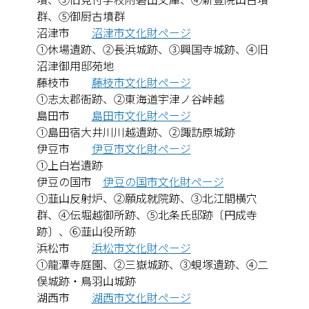
群、⑤御厨古墳群
沼津市
沼津市文化財ページ
①休場遺跡、②長浜城跡、③興国寺城跡、④旧
沼津御用邸苑地
藤枝市
藤枝市文化財ページ
①志太郡衙跡、②東海道宇津ノ谷峠越
島田市
島田市文化財ページ
①島田宿大井川川越遺跡、②諏訪原城跡
伊豆市
伊豆市文化財ページ
①上白岩遺跡
伊豆の国市
伊豆の国市文化財ページ
①韮山反射炉、②願成就院跡、③北江間横穴
群、④伝堀越御所跡、⑤北条氏邸跡〔円成寺
跡〕、⑥韮山役所跡
浜松市
浜松市文化財ページ
①龍潭寺庭園、②三嶽城跡、③蜆塚遺跡、④二
俣城跡・鳥羽山城跡
湖西市
湖西市文化財ページ