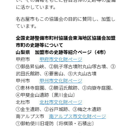
に活かしています。
名古屋市もこの協議会の目的に賛同し、加盟し
ています。
全国史跡整備市町村協議会東海地区協議会加盟
市町の史跡等について
山梨県 加盟市の史跡等紹介ページ（4市）
甲府市
甲府市文化財ページ
①御岳昇仙峡、②銚子塚古墳附丸山塚古墳、③
武田氏館跡、④要害山、⑤大丸山古墳
甲州市
甲州市文化財ページ
①恵林寺庭園、②勝沼氏館跡、③向嶽寺庭園、
④甲斐金山遺跡〔黒川金山〕
北杜市
北杜市文化財ページ
①金生遺跡、②谷戸城跡、③梅之木遺跡
南アルプス市
南アルプス市文化財ページ
①御勅使川旧堤防〔将棋頭・石積出〕