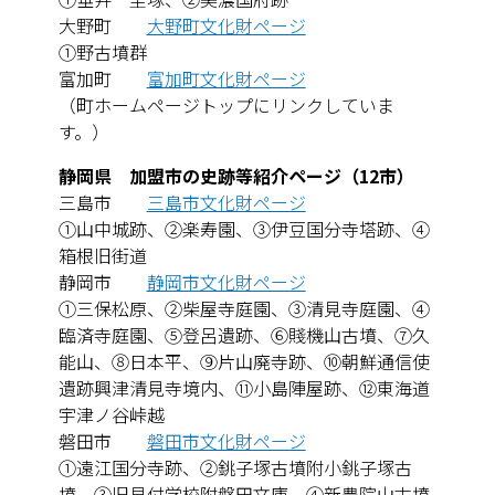
大野町
大野町文化財ページ
①野古墳群
富加町
富加町文化財ページ
（町ホームページトップにリンクしていま
す。）
静岡県 加盟市の史跡等紹介ページ（12市）
三島市
三島市文化財ページ
①山中城跡、②楽寿園、③伊豆国分寺塔跡、④
箱根旧街道
静岡市
静岡市文化財ページ
①三保松原、②柴屋寺庭園、③清見寺庭園、④
臨済寺庭園、⑤登呂遺跡、⑥賤機山古墳、⑦久
能山、⑧日本平、⑨片山廃寺跡、⑩朝鮮通信使
遺跡興津清見寺境内、⑪小島陣屋跡、⑫東海道
宇津ノ谷峠越
磐田市
磐田市文化財ページ
①遠江国分寺跡、②銚子塚古墳附小銚子塚古
墳、③旧見付学校附磐田文庫、④新豊院山古墳