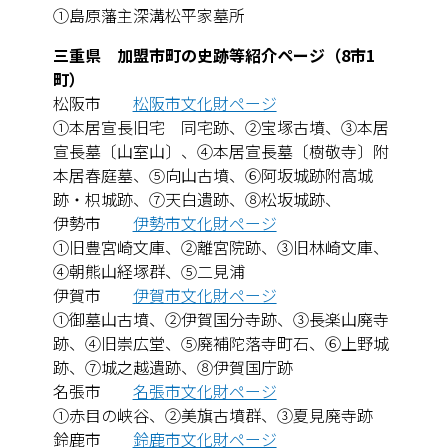
①島原藩主深溝松平家墓所
三重県 加盟市町の史跡等紹介ページ（8市1
町）
松阪市
松阪市文化財ページ
①本居宣長旧宅 同宅跡、②宝塚古墳、③本居
宣長墓〔山室山〕、④本居宣長墓〔樹敬寺〕附
本居春庭墓、⑤向山古墳、⑥阿坂城跡附高城
跡・枳城跡、⑦天白遺跡、⑧松坂城跡、
伊勢市
伊勢市文化財ページ
①旧豊宮崎文庫、②離宮院跡、③旧林崎文庫、
④朝熊山経塚群、⑤二見浦
伊賀市
伊賀市文化財ページ
①御墓山古墳、②伊賀国分寺跡、③長楽山廃寺
跡、④旧崇広堂、⑤廃補陀落寺町石、⑥上野城
跡、⑦城之越遺跡、⑧伊賀国庁跡
名張市
名張市文化財ページ
①赤目の峡谷、②美旗古墳群、③夏見廃寺跡
鈴鹿市
鈴鹿市文化財ページ