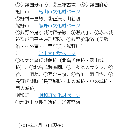
①伊勢国分寺跡、②王塚古墳、③伊勢国府跡
亀山市
亀山市文化財ページ
①野村一里塚、②正法寺山荘跡
熊野市
熊野市文化財ページ
①熊野の鬼ヶ城附獅子巌、②瀞八丁、③赤木城
跡及び田平子峠刑場跡、④熊野参詣道〔伊勢
路・花の窟・七里御浜・熊野川〕
津市
津市文化財ページ
①多気北畠氏城館跡〔北畠氏館跡・霧山城
跡〕、②北畠氏跡庭園、③三多気のサクラ、④
谷川士清墓、⑤明合古墳、⑥谷川士清旧宅、⑦
長野氏城跡〔長野城跡・東の城跡・中の城跡・
西の城跡〕
明和町
明和町文化財ページ
①水池土器製作遺跡、②斎宮跡
（2019年3月13日現在）